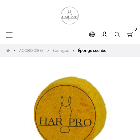
0
Basculer
☰
la
navigation
ACCESSOIRES
Eponges
Éponge séchée