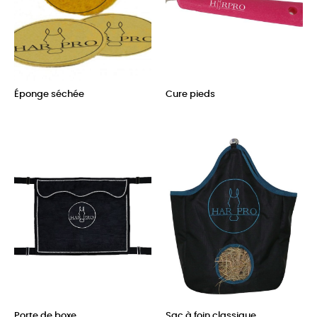
Éponge séchée
Cure pieds
Prix
Prix
Porte de boxe
Sac à foin classique