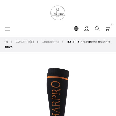
0
Basculer
☰
la
navigation
CAVALIER(E)
Chausettes
LUCIE - Chaussettes collants
fines