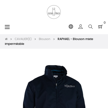
0
Basculer
☰
la
navigation
CAVALIER(E)
Blouson
RAPHAEL - Blouson mixte
imperméable